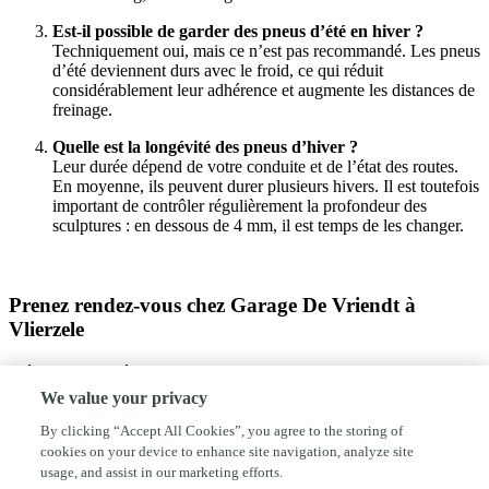
Est-il possible de garder des pneus d’été en hiver ?
Techniquement oui, mais ce n’est pas recommandé. Les pneus
d’été deviennent durs avec le froid, ce qui réduit
considérablement leur adhérence et augmente les distances de
freinage.
Quelle est la longévité des pneus d’hiver ?
Leur durée dépend de votre conduite et de l’état des routes.
En moyenne, ils peuvent durer plusieurs hivers. Il est toutefois
important de contrôler régulièrement la profondeur des
sculptures : en dessous de 4 mm, il est temps de les changer.
Prenez rendez-vous chez Garage De Vriendt à
Vlierzele
Préparez votre véhicule pour l’hiver en choisissant des pneus
adaptés. Contactez Garage De Vriendt pour une installation
We value your privacy
professionnelle à Vlierzele. Retrouvez-nous à Tomt 9, 9520.
Appelez le 3253622621 ou envoyez un message à
By clicking “Accept All Cookies”, you agree to the storing of
garage.de.vriendt@skynet.be pour plus d’informations ou pour
cookies on your device to enhance site navigation, analyze site
réserver un créneau.
usage, and assist in our marketing efforts.