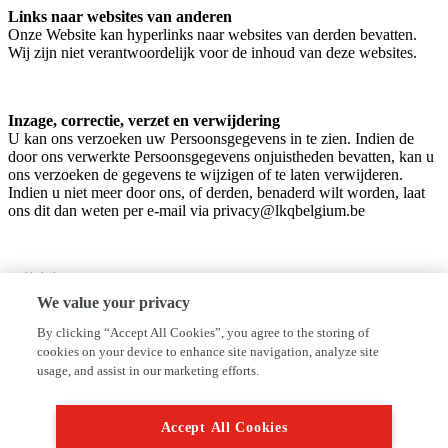
Links naar websites van anderen
Onze Website kan hyperlinks naar websites van derden bevatten.
Wij zijn niet verantwoordelijk voor de inhoud van deze websites.
Inzage, correctie, verzet en verwijdering
U kan ons verzoeken uw Persoonsgegevens in te zien. Indien de
door ons verwerkte Persoonsgegevens onjuistheden bevatten, kan u
ons verzoeken de gegevens te wijzigen of te laten verwijderen.
Indien u niet meer door ons, of derden, benaderd wilt worden, laat
ons dit dan weten per e-mail via privacy@lkqbelgium.be
Wijzigingen
Deze Privacy Policy kan door ons altijd en zonder aankondiging
We value your privacy
worden gewijzigd. Zulke gewijzigde voorwaarden zijn van kracht
vanaf het moment dat deze worden weergegeven op de Website. Wij
By clicking “Accept All Cookies”, you agree to the storing of
adviseren u daarom regelmatig deze Privacy Policy na te lezen op
cookies on your device to enhance site navigation, analyze site
eventuele wijzigingen.
usage, and assist in our marketing efforts.
Accept All Cookies